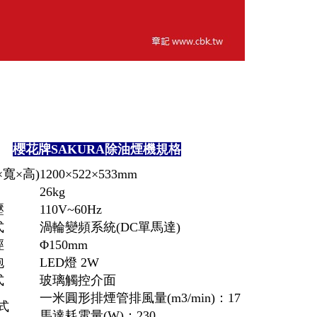
櫻花牌SAKURA除油煙機規格
×寬×高)
1200×522×533mm
26kg
壓
110V~60Hz
式
渦輪變頻系統(DC單馬達)
徑
Φ150mm
泡
LED燈 2W
式
玻璃觸控介面
一米圓形排煙管排風量(m3/min)：17
模式
馬達耗電量(W)：230