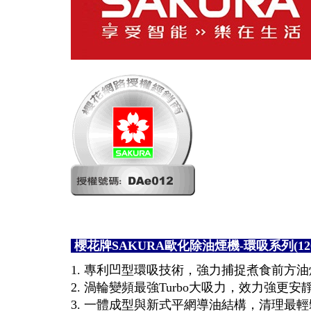
櫻花牌SAKURA歐化除油煙機-環吸系列(120cm
1. 專利凹型環吸技術，強力捕捉煮食前方
2. 渦輪變頻最強Turbo大吸力，效力強更安
3. 一體成型與新式平網導油結構，清理最