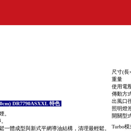
尺寸(長
重量
使用電
傳動方
出風口
) DR7790ASXXL 特色
照明燈
油煙。
開關型
靜。
Turbo
輕鬆一體成型與新式平網導油結構，清理最輕鬆。