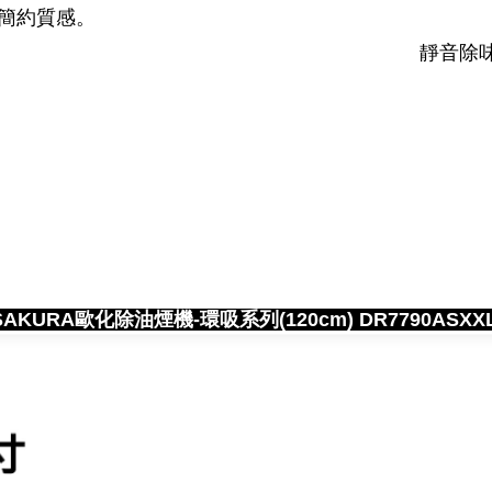
顯簡約質感。
靜音除
KURA歐化除油煙機-環吸系列(120cm) DR7790ASX