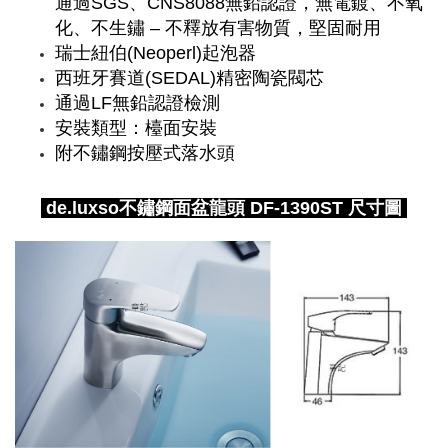
通過SGS、CNS8088無鉛認證，無電鍍、不氧
化、不生鏽 – 不釋放有害物質，堅固耐用
瑞士紐伯(Neoperl)起泡器
西班牙賽道(SEDAL)精密陶瓷閥芯
通過LF無鉛認證檢測
安裝類型：檯面安裝
附不鏽鋼按壓式落水頭
de.luxso不鏽鋼面盆龍頭 DF-1390ST 尺寸圖