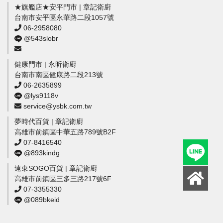
★旗艦店★安平門市 | 章記衛廚
台南市安平區永華路二段1057號
06-2958080
@543slobr
健康門市 | 永昕衛廚
台南市南區健康路二段213號
06-2635899
@lys9118v
service@ysbk.com.tw
夢時代百貨 | 章記衛廚
高雄市前鎮區中華五路789號B2F
07-8416540
@893kindg
遠東SOGO百貨 | 章記衛廚
高雄市前鎮區三多三路217號6F
07-3355330
@089bkeid