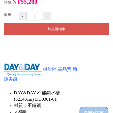
NT$5,280
特價
數量
-
+
加入購物車
機能性‧高品質‧簡
潔美感~
DAY&DAY 不鏽鋼水槽
(62x48cm) DD0301-01
材質：不鏽鋼
大橢圓