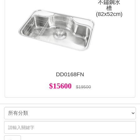
不鏽鋼水
槽
(82x52cm)
DD0168FN
$15600
$19500