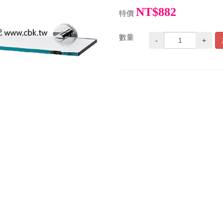
NT$882
特價
數量
-
+