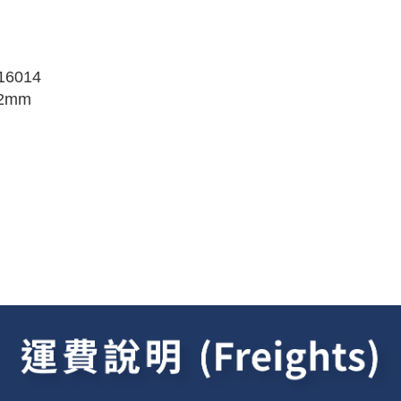
D-16014
2mm