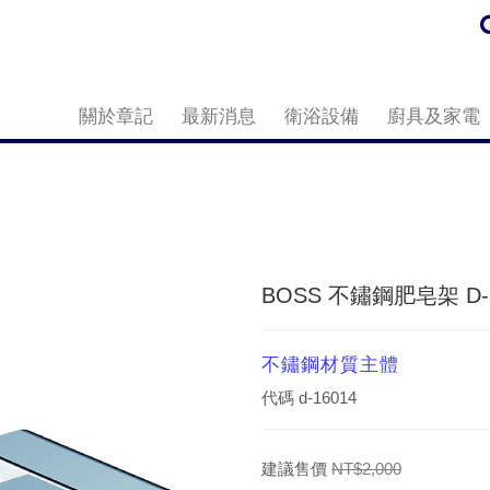
關於章記
最新消息
衛浴設備
廚具及家電
BOSS 不鏽鋼肥皂架 D-1
不鏽鋼材質主體
代碼
d-16014
建議售價
NT$2,000