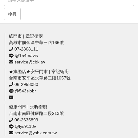
搜尋
總門市 | 章記衛廚
高雄市前金區中華三路166號
07-2868111
@154mavis
service@cbk.tw
★旗艦店★安平門市 | 章記衛廚
台南市安平區永華路二段1057號
06-2958080
@543slobr
健康門市 | 永昕衛廚
台南市南區健康路二段213號
06-2635899
@lys9118v
service@ysbk.com.tw