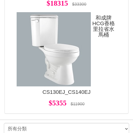
$18315
$33300
和成牌
HCG香格
里拉省水
馬桶
CS130EJ_CS140EJ
$5355
$11900