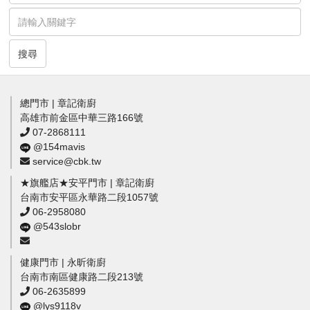
搜尋
總門市 | 章記衛廚
高雄市前金區中華三路166號
07-2868111
@154mavis
service@cbk.tw
★旗艦店★安平門市 | 章記衛廚
台南市安平區永華路二段1057號
06-2958080
@543slobr
健康門市 | 永昕衛廚
台南市南區健康路二段213號
06-2635899
@lys9118v