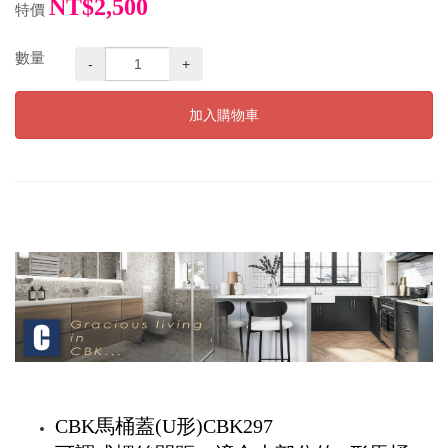
NT$2,500
特價
數量
-
+
加入購物車
CBK馬桶蓋(U形)CBK297