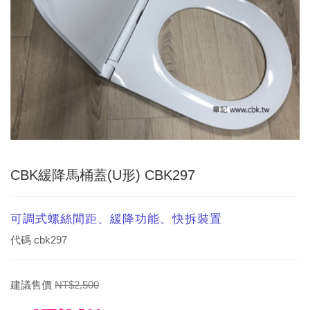
CBK緩降馬桶蓋(U形) CBK297
可調式螺絲間距、緩降功能、快拆裝置
代碼
cbk297
建議售價
NT$2,500