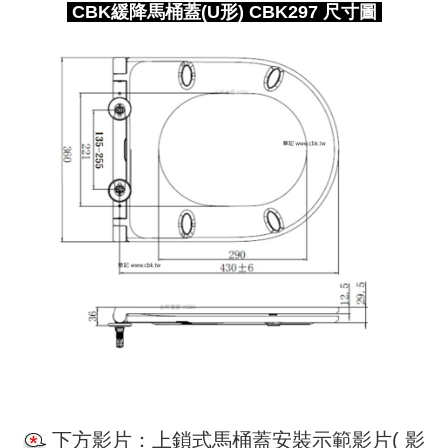
CBK緩降馬桶蓋(U形) CBK297 尺寸圖
下方影片：上鎖式馬桶蓋安裝示範影片( 影