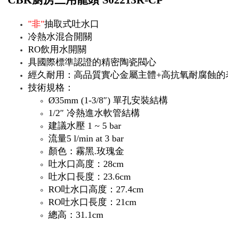
"非"
抽取式吐水口
冷熱水混合開關
RO飲用水開關
具國際標準認證的精密陶瓷閥心
經久耐用：高品質實心金屬主體+
高抗氧耐腐蝕的
技術規格：
Ø35mm (1-3/8″) 單孔安裝結構
1/2″ 冷熱進水軟管結構
建議水壓 1 ~ 5 bar
流量5 l/min at 3 bar
顏色：霧黑.玫瑰金
吐水口高度：28cm
吐水口長度：23.6cm
RO吐水口高度：27.4cm
RO吐水口長度：21cm
總高：31.1cm