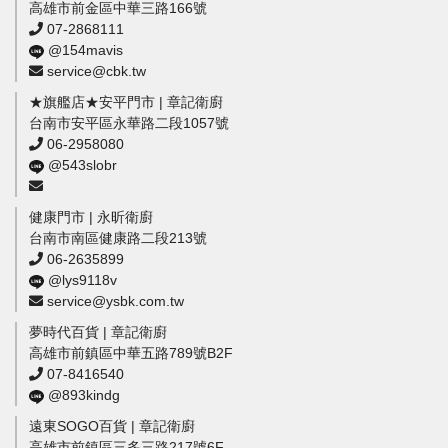
高雄市前金區中華三路166號
07-2868111
@154mavis
service@cbk.tw
★旗艦店★安平門市 | 章記衛廚
台南市安平區永華路二段1057號
06-2958080
@543slobr
健康門市 | 永昕衛廚
台南市南區健康路二段213號
06-2635899
@lys9118v
service@ysbk.com.tw
夢時代百貨 | 章記衛廚
高雄市前鎮區中華五路789號B2F
07-8416540
@893kindg
遠東SOGO百貨 | 章記衛廚
高雄市前鎮區三多三路217號6F