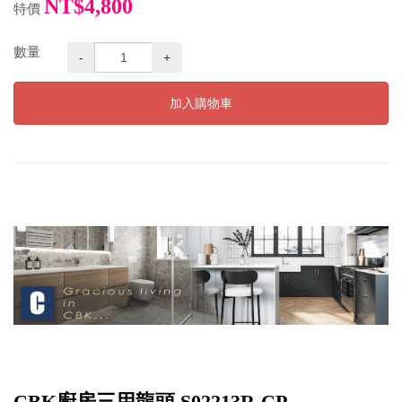
NT$4,800
特價
數量
-
+
加入購物車
CBK廚房三用龍頭 S02213R-CP