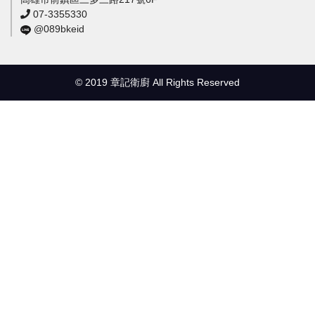
07-3355330
@089bkeid
© 2019 章記衛廚 All Rights Reserved