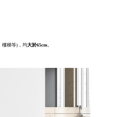
、樓梯等)，均
大於65cm
。