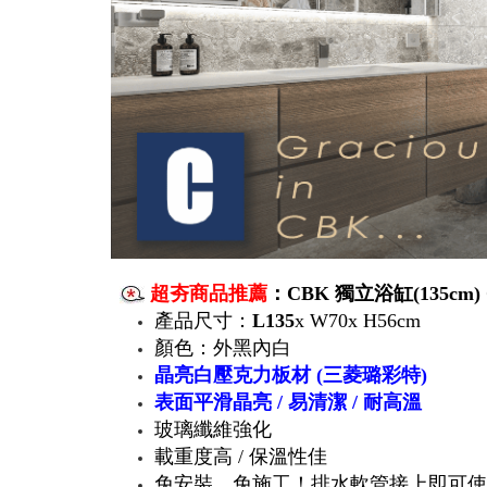
超夯商品推薦
：CBK 獨立浴缸(135cm) C
產品尺寸：
L135
x W70x H56cm
顏色：外黑內白
晶亮白壓克力板材 (三菱璐彩特)
表面平滑晶亮 / 易清潔 / 耐高溫
玻璃纖維強化
載重度高 / 保溫性佳
免安裝、免施工！排水軟管接上即可使