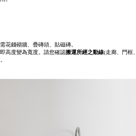
需花錢砌牆、疊磚頭、貼磁磚。
即高度變為寬度。請您確認
搬運所經之動線
(走廊、門框
府。