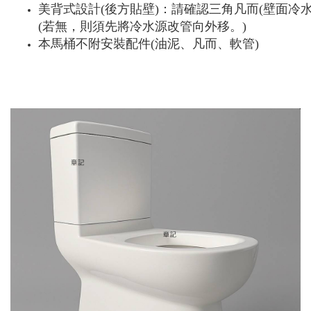
美背式設計(後方貼壁)：請確認三角凡而(壁面冷水
(若無，則須先將冷水源改管向外移。)
本馬桶不附安裝配件(油泥、凡而、軟管)