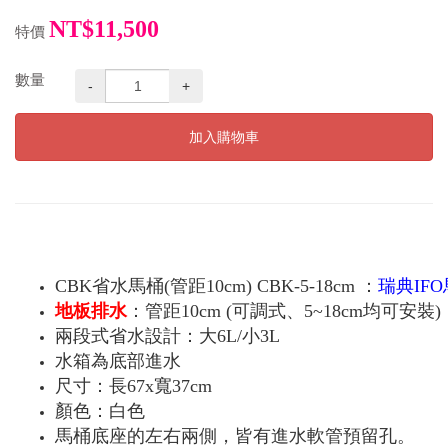
NT$11,500
特價
數量
-
+
加入購物車
CBK省水馬桶(管距10cm) CBK-5-18cm ：
瑞典IF
地板排水
：管距10cm (可調式、5~18cm均可
兩段式省水設計：大6L/小3L
水箱為底部進水
尺寸：長67x寬37cm
顏色：白色
馬桶底座的左右兩側，皆有進水軟管預留孔。