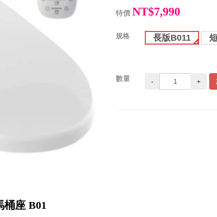
NT$7,990
特價
規格
長版B011
短
數量
-
+
治馬桶座 B01