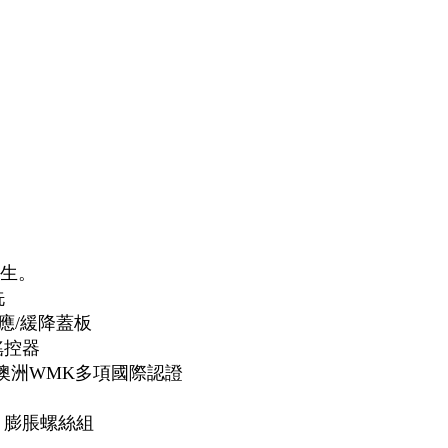
生。
洗
感應/緩降蓋板
搖控器
澳洲WMK多項國際認證
，膨脹螺絲組