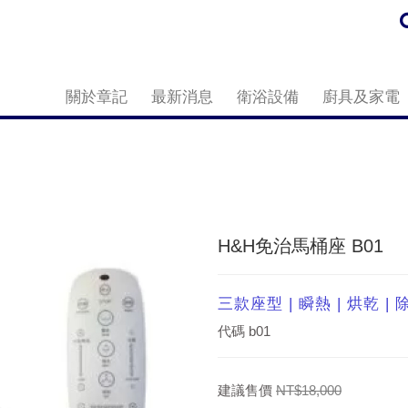
關於章記
最新消息
衛浴設備
廚具及家電
H&H免治馬桶座 B01
三款座型 | 瞬熱 | 烘乾 | 
代碼
b01
建議售價
NT$18,000