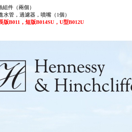
螺絲組件（兩個）
cm進水管，過濾器，噴嘴（1個）
011，短版B014SU，U型B012U