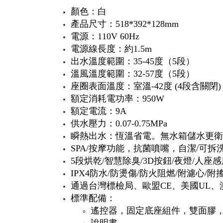
顏色：白
產品尺寸：518*392*128mm
電源：110V 60Hz
電源線長度：約1.5m
出水溫度範圍：35-45度（5段）
溫風溫度範圍：32-57度（5段）
座圈表面溫度：室溫-42度 (4段含關閉)
額定消耗電功率：950W
額定電流：9A
供水壓力：0.07-0.75MPa
瞬熱出水：恆溫省電。無水箱儲水更衛
SPA/按摩功能，抗菌噴嘴，自潔/可拆
5段烘乾/智慧除臭/3D按鈕/夜燈/人座
IPX4防水/防燙傷/防火阻燃/附濾心/附
通過台灣標檢局、歐盟CE、美國UL、
標準配備：
遙控器，固定底座組件，雙面膠