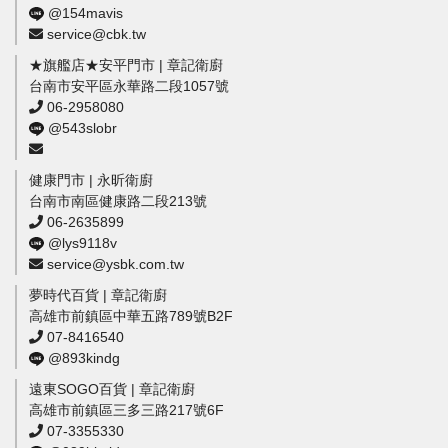
@154mavis
service@cbk.tw
★旗艦店★安平門市 | 章記衛廚
台南市安平區永華路二段1057號
06-2958080
@543slobr
健康門市 | 永昕衛廚
台南市南區健康路二段213號
06-2635899
@lys9118v
service@ysbk.com.tw
夢時代百貨 | 章記衛廚
高雄市前鎮區中華五路789號B2F
07-8416540
@893kindg
遠東SOGO百貨 | 章記衛廚
高雄市前鎮區三多三路217號6F
07-3355330