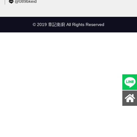
@089bkeid
© 2019 章記衛廚 All Rights Reserved