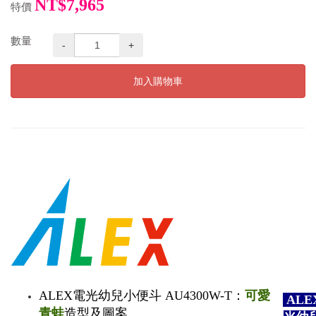
NT$7,965
特價
數量
-
+
加入購物車
ALEX電光幼兒小便斗 AU4300W-T：
可愛
ALE
青蛙
造型及圖案