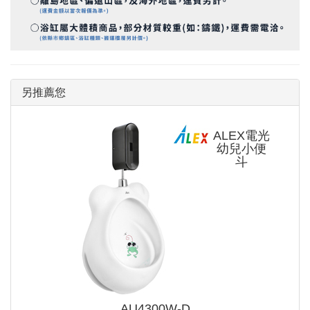
另推薦您
ALEX電光
幼兒小便
斗
AU4300W-D