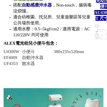
光幼
搭配
自動感應沖水器
，Non-touch，腸病毒
便
沒煩惱。
AU43
適合幼稚園、托兒所、兒童遊樂區等兒童
T 尺
公共場所使用。
適用水壓：0.5~5kgf/cm2
/
適用電源：AC
110/220V 均可使用
ALEX電光幼兒小便斗包含：
U4300W
小便斗
380x235x520mm
EF4009
自動沖水器
UF4353
散水器