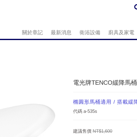
關於章記
最新消息
衛浴設備
廚具及家電
電光牌TENCO緩降馬桶蓋
橢圓形馬桶適用 / 搭載緩
代碼
a-535s
建議售價
NT$1,600