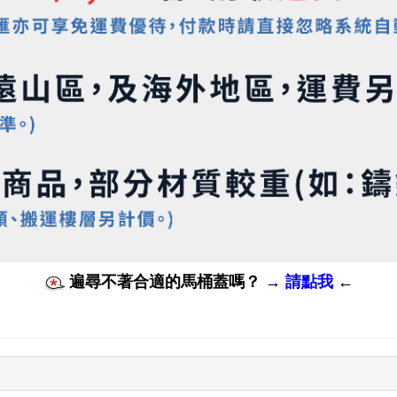
遍尋不著合適的馬桶蓋嗎？
→
請點我
←