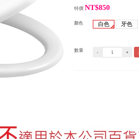
NT$850
特價
顏色
白色
牙色
數量
-
+