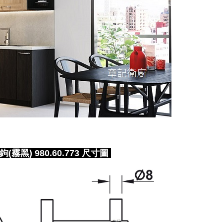
鉤(霧黑) 980.60.773 尺寸圖