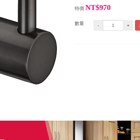
NT$970
特價
數量
-
+