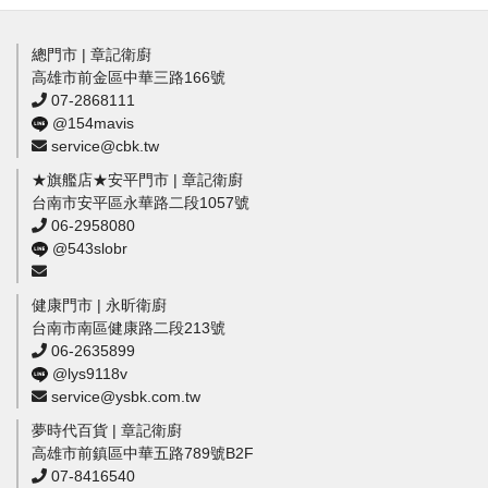
總門市 | 章記衛廚
高雄市前金區中華三路166號
07-2868111
@154mavis
service@cbk.tw
★旗艦店★安平門市 | 章記衛廚
台南市安平區永華路二段1057號
06-2958080
@543slobr
健康門市 | 永昕衛廚
台南市南區健康路二段213號
06-2635899
@lys9118v
service@ysbk.com.tw
夢時代百貨 | 章記衛廚
高雄市前鎮區中華五路789號B2F
07-8416540