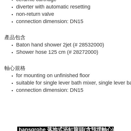
diverter with automatic resetting
non-return valve
connection dimension: DN15
產品包含
Baton hand shower 2jet (# 28532000)
Shower hose 125 cm (# 28272000)
軸心規格
for mounting on unfinished floor
suitable for single lever bath mixer, single lever 
connection dimension: DN15
hansgrohe 落地式浴缸龍頭(含預埋軸心)