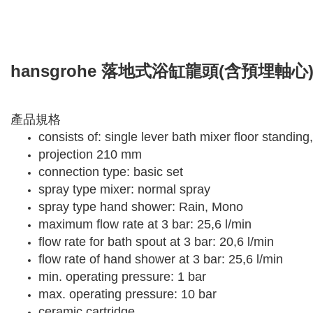
hansgrohe 落地式浴缸龍頭(含預埋軸心) 7644
產品規格
consists of: single lever bath mixer floor standi
projection 210 mm
connection type: basic set
spray type mixer: normal spray
spray type hand shower: Rain, Mono
maximum flow rate at 3 bar: 25,6 l/min
flow rate for bath spout at 3 bar: 20,6 l/min
flow rate of hand shower at 3 bar: 25,6 l/min
min. operating pressure: 1 bar
max. operating pressure: 10 bar
ceramic cartridge