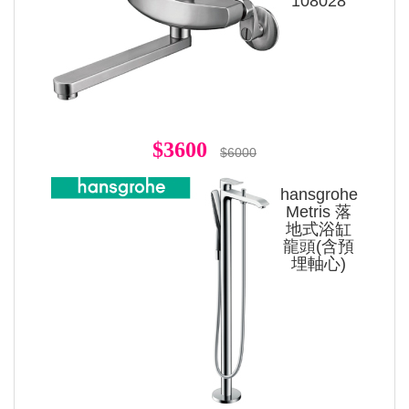
108028
$3600
$6000
hansgrohe
Metris 落
地式浴缸
龍頭(含預
埋軸心)