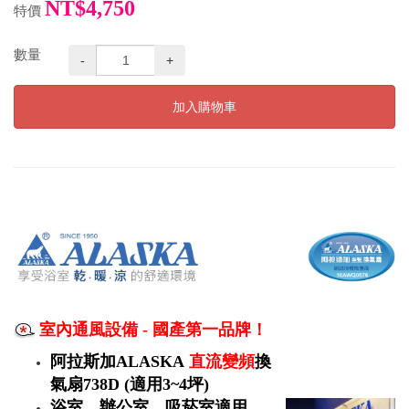
NT$4,750
特價
數量
-
+
加入購物車
室內通風設備 - 國產第一品牌！
阿拉斯加ALASKA
直流變頻
換
氣扇738D (適用3~4坪)
浴室、辦公室、吸菸室適用。