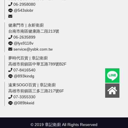
06-2958080
@543slobr
健康門市 | 永昕衛廚
台南市南區健康路二段213號
06-2635899
@lys9118v
service@ysbk.com.tw
夢時代百貨 | 章記衛廚
高雄市前鎮區中華五路789號B2F
07-8416540
@893kindg
遠東SOGO百貨 | 章記衛廚
高雄市前鎮區三多三路217號6F
07-3355330
@089bkeid
© 2019 章記衛廚 All Rights Reserved