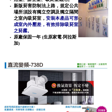
新版菸害防制法上路，規定公共
場所須設有獨立空調及獨立隔間
之室內
吸
菸室
，
安裝本產品可形
成室內外壓差，有效排除吸菸室
之菸霧。
原廠保固一年 (生原家電-阿拉斯
加)