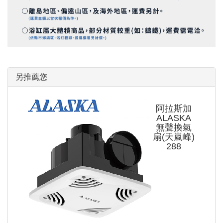
另推薦您
阿拉斯加
ALASKA
無聲換氣
扇(天嵐峰)
288