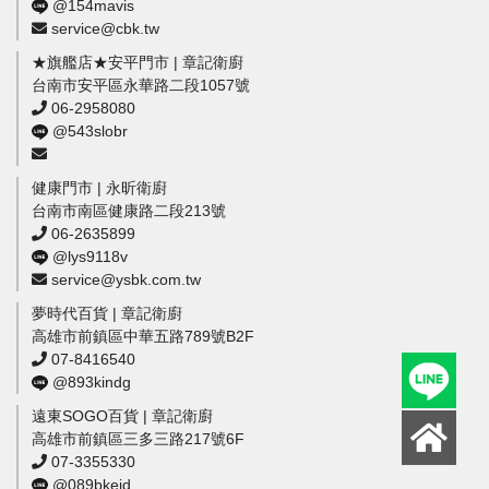
@154mavis
service@cbk.tw
★旗艦店★安平門市 | 章記衛廚
台南市安平區永華路二段1057號
06-2958080
@543slobr
健康門市 | 永昕衛廚
台南市南區健康路二段213號
06-2635899
@lys9118v
service@ysbk.com.tw
夢時代百貨 | 章記衛廚
高雄市前鎮區中華五路789號B2F
07-8416540
@893kindg
遠東SOGO百貨 | 章記衛廚
高雄市前鎮區三多三路217號6F
07-3355330
@089bkeid