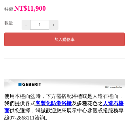
NT$11,900
特價
數量
-
+
加入購物車
使用本檯面盆時，下方需搭配浴櫃或是
人造石檯面
，
我們提供各式
客製化
防潮浴櫃
及多種花色之
人造石檯
面
供您選擇，竭誠歡迎您來展示中心參觀或撥服務專
線07-2868111洽詢。