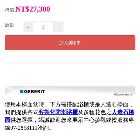
NT$27,300
特價
數量
-
+
加入購物車
使用本檯面盆時，下方需搭配浴櫃或是
人造石檯面
，
我們提供各式
客製化
防潮浴櫃
及多種花色之
人造石檯
面
供您選擇，竭誠歡迎您來展示中心參觀或撥服務專
線07-2868111洽詢。