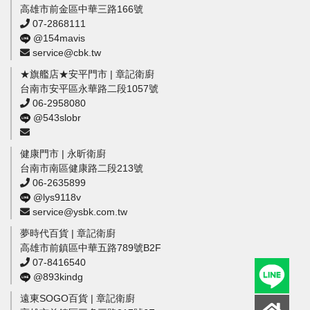
高雄市前金區中華三路166號
07-2868111
@154mavis
service@cbk.tw
★旗艦店★安平門市 | 章記衛廚
台南市安平區永華路二段1057號
06-2958080
@543slobr
健康門市 | 永昕衛廚
台南市南區健康路二段213號
06-2635899
@lys9118v
service@ysbk.com.tw
夢時代百貨 | 章記衛廚
高雄市前鎮區中華五路789號B2F
07-8416540
@893kindg
遠東SOGO百貨 | 章記衛廚