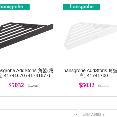
查看
nsgrohe AddStoris 角籃(霧
hansgrohe AddStoris 角
) 41741670 (41741677)
白) 41741700
$5032
$5032
$6290
$6290