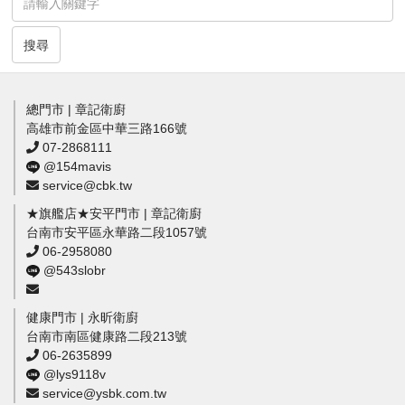
搜尋
總門市 | 章記衛廚
高雄市前金區中華三路166號
07-2868111
@154mavis
service@cbk.tw
★旗艦店★安平門市 | 章記衛廚
台南市安平區永華路二段1057號
06-2958080
@543slobr
健康門市 | 永昕衛廚
台南市南區健康路二段213號
06-2635899
@lys9118v
service@ysbk.com.tw