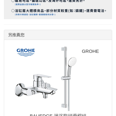
另推薦您
GROHE
BAUEDGE 淋浴龍頭滑桿組