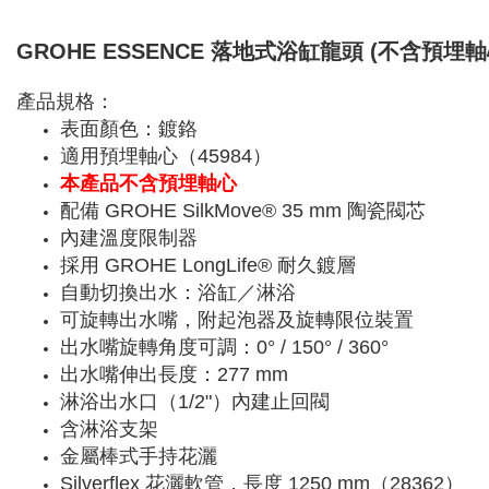
GROHE ESSENCE 落地式浴缸龍頭 (不含預埋軸心)
產品規格：
表面顏色：鍍鉻
適用預埋軸心（45984）
本產品不含預埋軸心
配備 GROHE SilkMove® 35 mm 陶瓷閥芯
內建溫度限制器
採用 GROHE LongLife® 耐久鍍層
自動切換出水：浴缸／淋浴
可旋轉出水嘴，附起泡器及旋轉限位裝置
出水嘴旋轉角度可調：0° / 150° / 360°
出水嘴伸出長度：277 mm
淋浴出水口（1/2"）內建止回閥
含淋浴支架
金屬棒式手持花灑
Silverflex 花灑軟管，長度 1250 mm（28362）