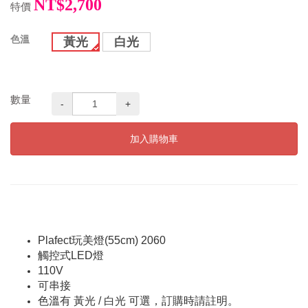
NT$2,700
特價
色溫
黃光
白光
數量
-
+
加入購物車
Plafect玩美燈(55cm) 2060
觸控式LED燈
110V
可串接
色溫有 黃光 / 白光 可選，訂購時請註明。