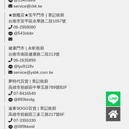
@154mavis
service@cbk.tw
★旗艦店★安平門市 | 章記衛廚
台南市安平區永華路二段1057號
06-2958080
@543slobr
健康門市 | 永昕衛廚
台南市南區健康路二段213號
06-2635899
@lys9118v
service@ysbk.com.tw
夢時代百貨 | 章記衛廚
高雄市前鎮區中華五路789號B2F
07-8416540
@893kindg
遠東SOGO百貨 | 章記衛廚
高雄市前鎮區三多三路217號6F
07-3355330
@089bkeid