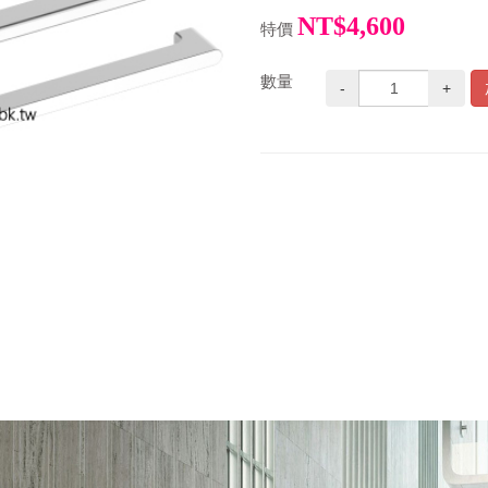
NT$4,600
特價
數量
-
+