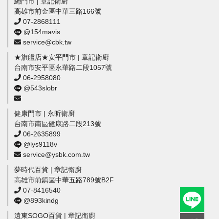
總門市 | 章記衛廚
高雄市前金區中華三路166號
07-2868111
@154mavis
service@cbk.tw
★旗艦店★安平門市 | 章記衛廚
台南市安平區永華路二段1057號
06-2958080
@543slobr
健康門市 | 永昕衛廚
台南市南區健康路二段213號
06-2635899
@lys9118v
service@ysbk.com.tw
夢時代百貨 | 章記衛廚
高雄市前鎮區中華五路789號B2F
07-8416540
@893kindg
遠東SOGO百貨 | 章記衛廚