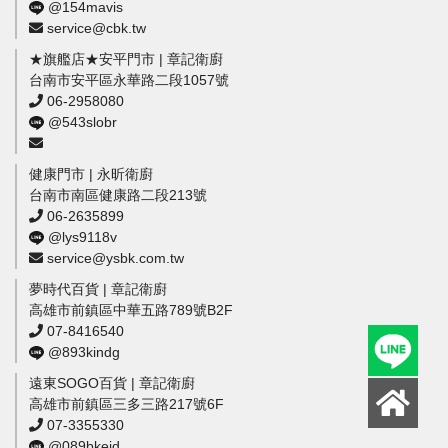
@154mavis
service@cbk.tw
★旗艦店★安平門市 | 章記衛廚
台南市安平區永華路二段1057號
06-2958080
@543slobr
健康門市 | 永昕衛廚
台南市南區健康路二段213號
06-2635899
@lys9118v
service@ysbk.com.tw
夢時代百貨 | 章記衛廚
高雄市前鎮區中華五路789號B2F
07-8416540
@893kindg
遠東SOGO百貨 | 章記衛廚
高雄市前鎮區三多三路217號6F
07-3355330
@089bkeid