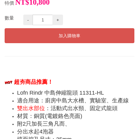
NT$10,800
特價
數量
-
+
加入購物車
超夯商品推薦！
Lofn Rindr 中島伸縮龍頭 11311-HL
適合用途：廚房中島大水槽、實驗室、生產線
雙出水部位
：活動式出水頸、固定式龍頭
材質：銅質(電鍍鉻色亮面)
附2只加長三角凡而、
分出水起4
泡器