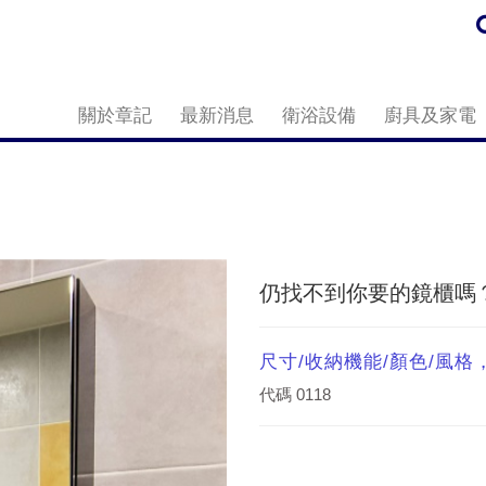
關於章記
最新消息
衛浴設備
廚具及家電
仍找不到你要的鏡櫃嗎
尺寸/收納機能/顏色/風
代碼
0118