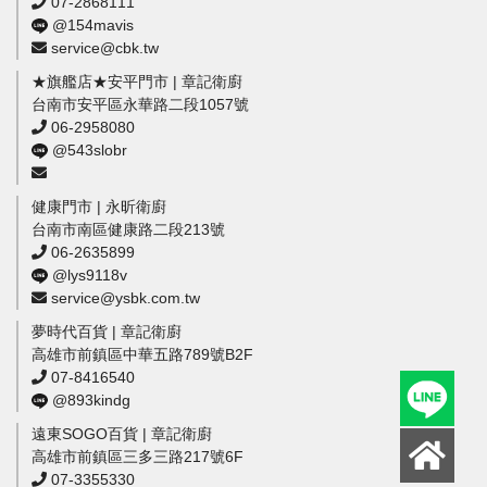
07-2868111
@154mavis
service@cbk.tw
★旗艦店★安平門市 | 章記衛廚
台南市安平區永華路二段1057號
06-2958080
@543slobr
健康門市 | 永昕衛廚
台南市南區健康路二段213號
06-2635899
@lys9118v
service@ysbk.com.tw
夢時代百貨 | 章記衛廚
高雄市前鎮區中華五路789號B2F
07-8416540
@893kindg
遠東SOGO百貨 | 章記衛廚
高雄市前鎮區三多三路217號6F
07-3355330