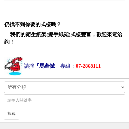
仍找不到你要的式樣嗎？
我們的衛生紙架(擦手紙架)式樣豐富，歡迎來電洽
詢！
請撥
「馬蓋掀」
專線：
07-2868111
搜尋