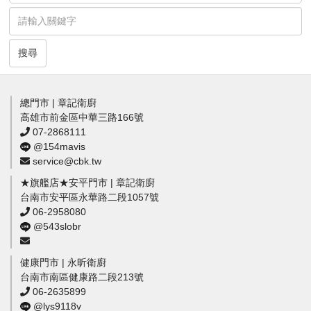
搜尋
總門市 | 章記衛廚
高雄市前金區中華三路166號
07-2868111
@154mavis
service@cbk.tw
★旗艦店★安平門市 | 章記衛廚
台南市安平區永華路二段1057號
06-2958080
@543slobr
健康門市 | 永昕衛廚
台南市南區健康路二段213號
06-2635899
@lys9118v