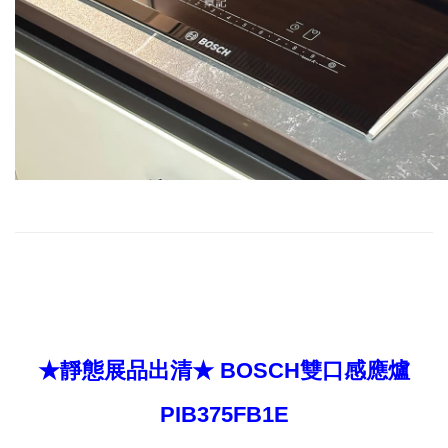
★靜態展品出清★ BOSCH雙口感應爐
PIB375FB1E