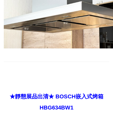
★靜態展品出清★ BOSCH嵌入式烤箱
HBG634BW1