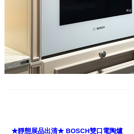
★靜態展品出清★ BOSCH雙口電陶爐