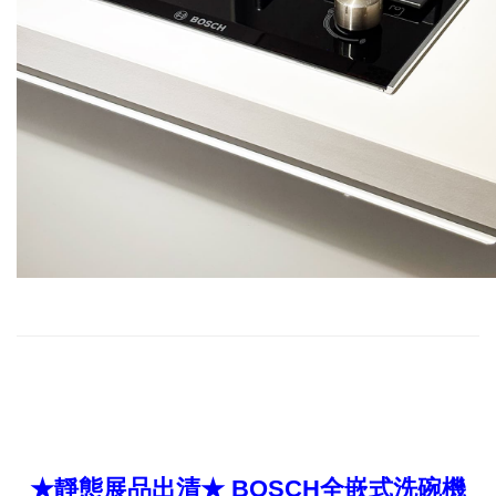
★靜態展品出清★ BOSCH全嵌式洗碗機