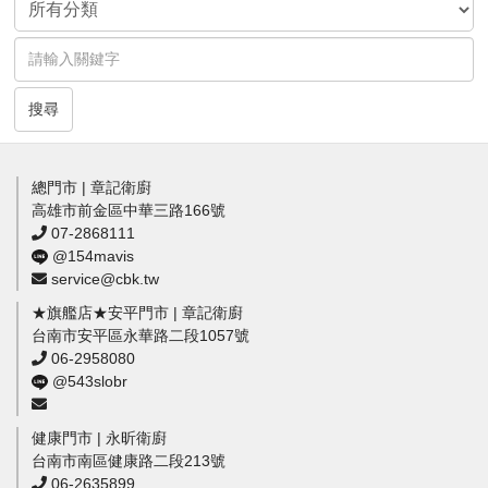
搜尋
總門市 | 章記衛廚
高雄市前金區中華三路166號
07-2868111
@154mavis
service@cbk.tw
★旗艦店★安平門市 | 章記衛廚
台南市安平區永華路二段1057號
06-2958080
@543slobr
健康門市 | 永昕衛廚
台南市南區健康路二段213號
06-2635899