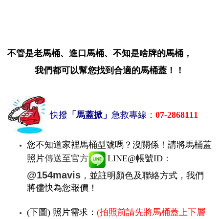
不管是老馬桶、進口馬桶、不知是啥牌的馬桶，
我們都可以幫您找到合適的馬桶蓋！！
快撥
「馬蓋掀」
急救專線：
07-2868111
您不知道家裡馬桶型號嗎？沒關係！請將馬桶蓋
照片
傳送至官方
LINE@帳號
ID
：
@154mavis
，並註明顏色及聯絡方式，
我們
將儘快為您報價！
(下圖) 照片需求
：
(拍照前請先將馬桶蓋上下層