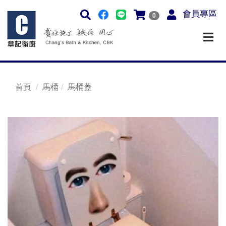
會員專區
0
首頁
馬桶
馬桶蓋