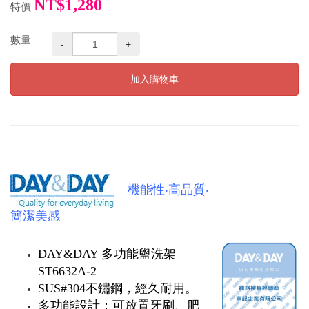
NT$1,280
特價
數量
-
+
加入購物車
機能性‧高品質‧
簡潔美感
DAY&DAY 多功能盥洗架
ST6632A-2
SUS#304不鏽鋼，經久耐用。
多功能設計：可放置牙刷、肥