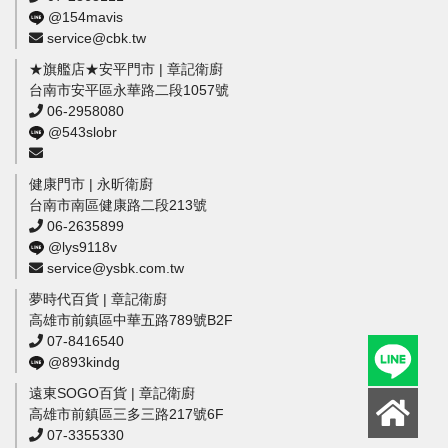
@154mavis
service@cbk.tw
★旗艦店★安平門市 | 章記衛廚
台南市安平區永華路二段1057號
06-2958080
@543slobr
健康門市 | 永昕衛廚
台南市南區健康路二段213號
06-2635899
@lys9118v
service@ysbk.com.tw
夢時代百貨 | 章記衛廚
高雄市前鎮區中華五路789號B2F
07-8416540
@893kindg
遠東SOGO百貨 | 章記衛廚
高雄市前鎮區三多三路217號6F
07-3355330