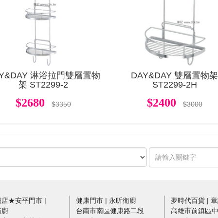
AY&DAY 淋浴拉門雙層置物
DAY&DAY 雙層置物
架 ST2299-2
ST2299-2H
$2680
$2400
$3350
$3000
店★安平門市 |
健康門市 | 永昕衛廚
夢時代百貨 | 
衛廚
台南市南區健康路二段
高雄市前鎮區