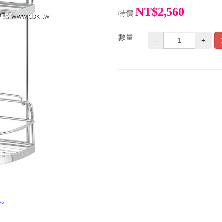
NT$2,560
特價
數量
-
+
~