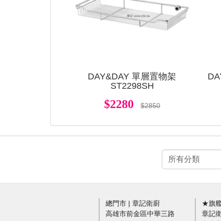
DAY&DAY 單層置物架
D
ST2298SH
$2280
$2850
總門市 | 章記衛廚
★旗艦
高雄市前金區中華三路
章記