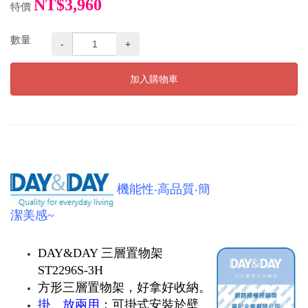
NT$3,960
特價
數量
-
+
加入購物車
機能性‧高品質‧簡
潔美感~
DAY&DAY 三層置物架
ST2296S-3H
方形三層置物架，好拿好收納。
掛、放兩用
：可掛式安裝於壁