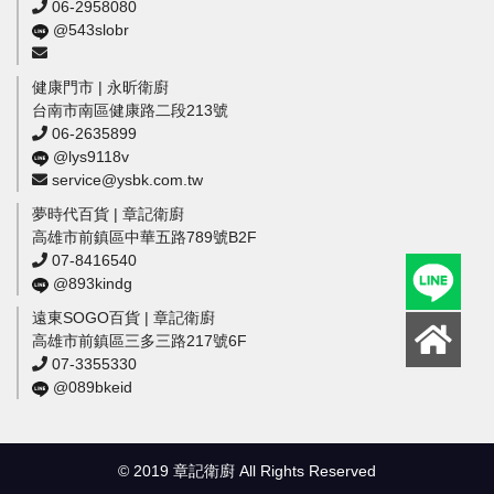
06-2958080
@543slobr
健康門市 | 永昕衛廚
台南市南區健康路二段213號
06-2635899
@lys9118v
service@ysbk.com.tw
夢時代百貨 | 章記衛廚
高雄市前鎮區中華五路789號B2F
07-8416540
@893kindg
遠東SOGO百貨 | 章記衛廚
高雄市前鎮區三多三路217號6F
07-3355330
@089bkeid
© 2019 章記衛廚 All Rights Reserved