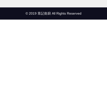
© 2019 章記衛廚 All Rights Reserved