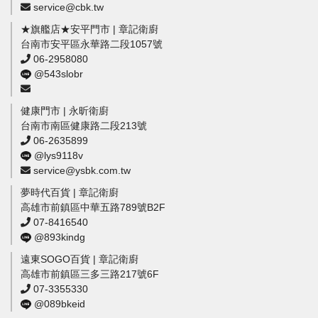
service@cbk.tw
★旗艦店★安平門市 | 章記衛廚
台南市安平區永華路二段1057號
06-2958080
@543slobr
健康門市 | 永昕衛廚
台南市南區健康路二段213號
06-2635899
@lys9118v
service@ysbk.com.tw
夢時代百貨 | 章記衛廚
高雄市前鎮區中華五路789號B2F
07-8416540
@893kindg
遠東SOGO百貨 | 章記衛廚
高雄市前鎮區三多三路217號6F
07-3355330
@089bkeid