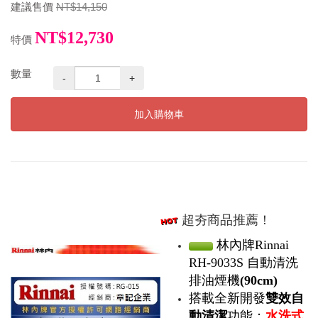
建議售價
NT$14,150
NT$12,730
特價
數量
-
+
加入購物車
超夯商品推薦！
林內牌Rinnai
RH-9033S 自動清洗
排油煙機
(90cm)
搭載全新開發
雙效自
動清潔
功能：
水洗式