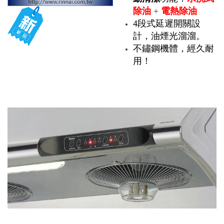
除油
+
電熱除油
4段式延遲開關設
計，
油煙光溜溜。
不鏽鋼機體，經久耐
用！