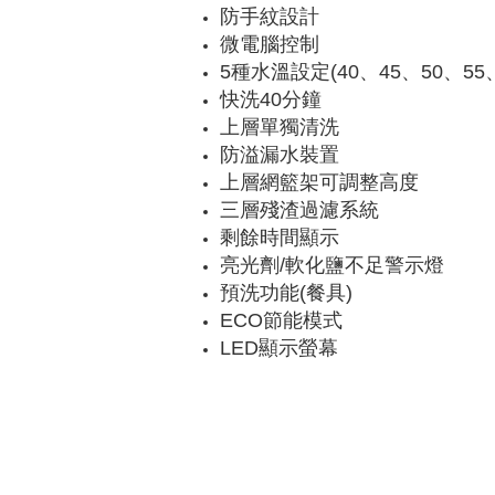
防手紋設計
微電腦控制
5種水溫設定(40、45、50、55、6
快洗40分鐘
上層單獨清洗
防溢漏水裝置
上層網籃架可調整高度
三層殘渣過濾系統
剩餘時間顯示
亮光劑/軟化鹽不足警示燈
預洗功能(餐具)
ECO節能模式
LED顯示螢幕