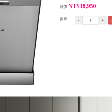
NT$38,950
特價
數量
-
+