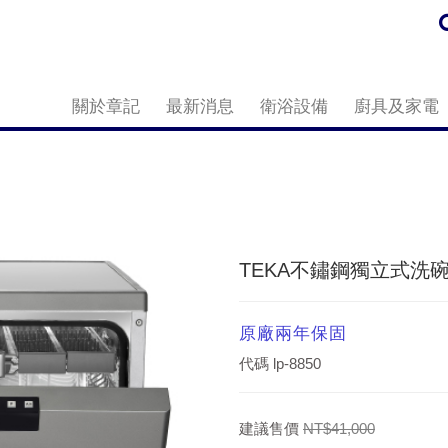
關於章記
最新消息
衛浴設備
廚具及家電
TEKA不鏽鋼獨立式洗碗
原廠兩年保固
代碼
lp-8850
建議售價
NT$41,000