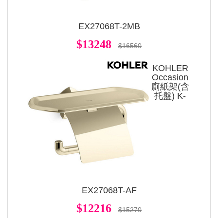
EX27068T-2MB
$13248
$16560
KOHLER
Occasion
廁紙架(含
托盤) K-
EX27068T-AF
$12216
$15270