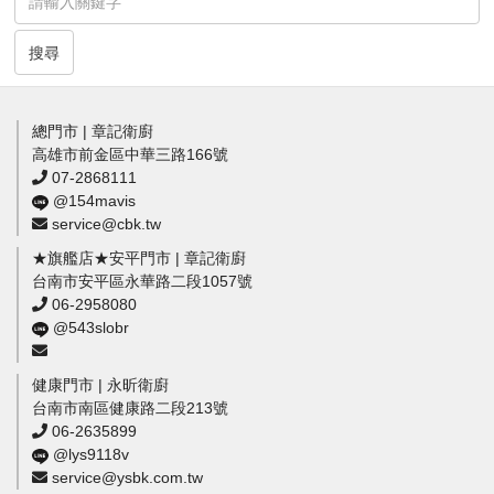
搜尋
總門市 | 章記衛廚
高雄市前金區中華三路166號
07-2868111
@154mavis
service@cbk.tw
★旗艦店★安平門市 | 章記衛廚
台南市安平區永華路二段1057號
06-2958080
@543slobr
健康門市 | 永昕衛廚
台南市南區健康路二段213號
06-2635899
@lys9118v
service@ysbk.com.tw