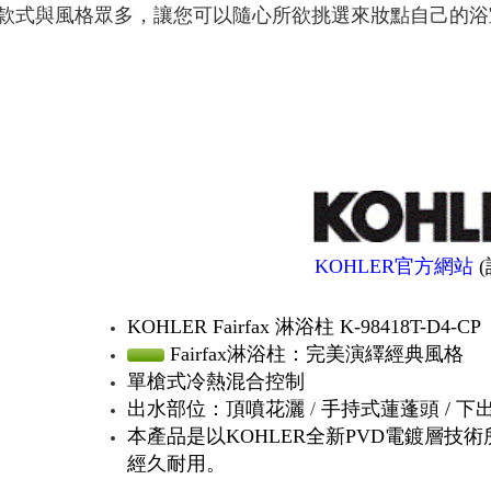
款式與風格眾多，讓您可以隨心所欲挑選來妝點自己的浴
KOHLER官方網站
KOHLER Fairfax 淋浴柱 K-98418T-D4-CP
Fairfax淋浴柱：完美演繹經典風格
單槍式冷熱混合控制
出水部位：
頂噴花灑
/
手持式蓮蓬頭 /
下
本產品是以KOHLER全新PVD電鍍層
經久耐用。