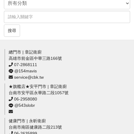
搜尋
總門市 | 章記衛廚
高雄市前金區中華三路166號
07-2868111
@154mavis
service@cbk.tw
★旗艦店★安平門市 | 章記衛廚
台南市安平區永華路二段1057號
06-2958080
@543slobr
健康門市 | 永昕衛廚
台南市南區健康路二段213號
06-2635899