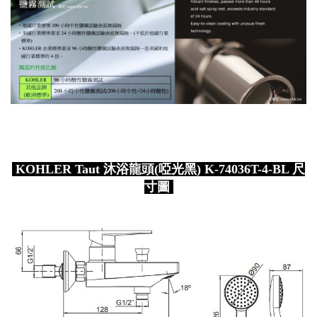
KOHLER Taut 沐浴龍頭(啞光黑) K-74036T-4-BL 尺
寸圖