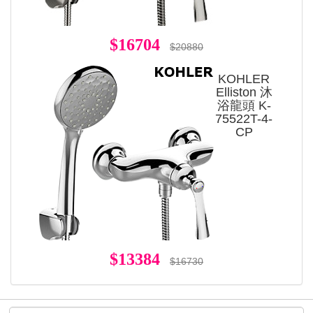
$16704
$20880
KOHLER
Elliston 沐
浴龍頭 K-
75522T-4-
CP
$13384
$16730