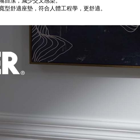
嘴自潔，減少交叉感染。
寬型舒適座墊，符合人體工程學，更舒適。