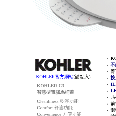
K
不
臀
KOHLER官方網站
(請點入)
按
I
KOHLER C3
L
智慧型電腦馬桶蓋
貼
C
leanliness 乾淨功能
前
C
omfort 舒適功能
獨
C
onvenience 方便功能