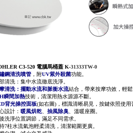
OHLER C3-520 電腦馬桶蓋 K
-
31333TW-0
鏽鋼清洗噴管
，附
UV紫外殺菌
功能。
部清洗：集中水流徹底洗淨。
摩清洗：擺動水流和脈衝水流
結合
，帶來按摩功效，輕
LH瞬間加熱
技術，清潔用熱水源源不斷。
ED背光操控面板
(如右圖)，標識清晰易見，按鍵依照使
心設計：
暖風烘乾
、
抽風除臭
、
溫暖座圈
。
後洗淨位置調節，滿足不同需求。
特7柱水流氣泡輕柔清洗，清潔範圍更廣。