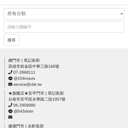
搜尋
總門市 | 章記衛廚
高雄市前金區中華三路166號
07-2868111
@154mavis
service@cbk.tw
★旗艦店★安平門市 | 章記衛廚
台南市安平區永華路二段1057號
06-2958080
@543slobr
健康門市 | 永昕衛廚