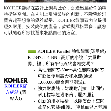
KOHLER龍頭在設計上獨具匠心，創造出屬於你的獨
特衛浴空間。在功能上引領業界的創新，不斷帶給消
費者超乎想像的優雅感受。KOHLER龍頭致力於提供
經久耐用、安裝簡便的產品，款式與風格眾多，讓您
可以隨心所欲挑選來妝點自己的浴室。
KOHLER Parallel 臉盆龍頭(羅曼銀)
K-23472T-4-BN : 高斯的小說「丈量世
界」裡，所有平行線終會相交嗎？
高性能閥芯-30mm高性能陶瓷閥芯
可延長使用壽命和水流(通過
1,000,000壽命週期測試)。
KOHLER官
強力耐腐蝕，防腐耐刮擦，比同行
方網站
(請
耐用標準超過兩倍，歷久彌新
點入!)
創新的排水結構，以節省台下空間
並簡化安裝/維護。(單槍面盆水龍頭