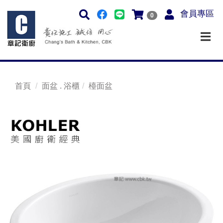
會員專區
0
首頁
面盆 . 浴櫃
檯面盆