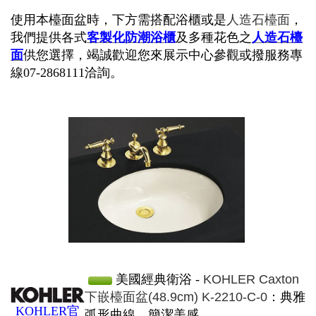
使用本檯面盆時，下方需搭配浴櫃或是
人造石檯面
，
我們提供各式
客製化
防潮浴櫃
及多種花色之
人造石檯
面
供您選擇，竭誠歡迎您來展示中心參觀或撥服務專
線07-2868111洽詢。
美國經典衛浴 -
KOHLER Caxton
下嵌檯面盆(48.9cm) K-2210-C-0
：典雅
KOHLER官
弧形曲線、簡潔美感