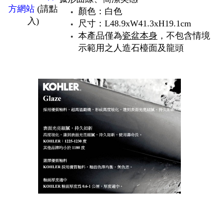
方網站
(請點
顏色：白色
入)
尺寸：L48.9xW41.3xH19.1cm
本產品僅為
瓷盆本身
，不包含情境
示範用之人造石檯面及龍頭