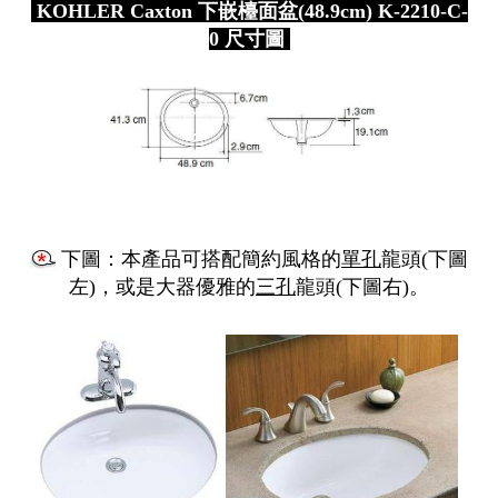
KOHLER Caxton 下嵌檯面盆(48.9cm) K-2210-C-
0 尺寸圖
下圖：本產品可搭配簡約風格的
單孔
龍頭(下圖
左)，或是大器優雅的
三孔
龍頭(下圖右)。