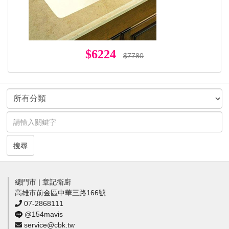
$6224
$7780
搜尋
總門市 | 章記衛廚
高雄市前金區中華三路166號
07-2868111
@154mavis
service@cbk.tw