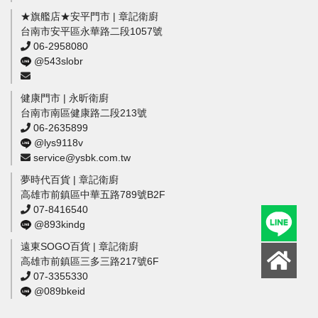
★旗艦店★安平門市 | 章記衛廚
台南市安平區永華路二段1057號
06-2958080
@543slobr
健康門市 | 永昕衛廚
台南市南區健康路二段213號
06-2635899
@lys9118v
service@ysbk.com.tw
夢時代百貨 | 章記衛廚
高雄市前鎮區中華五路789號B2F
07-8416540
@893kindg
遠東SOGO百貨 | 章記衛廚
高雄市前鎮區三多三路217號6F
07-3355330
@089bkeid