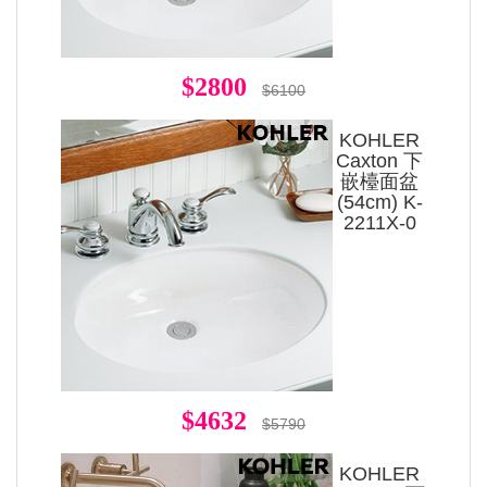
$2800
$6100
KOHLER
Caxton 下
嵌檯面盆
(54cm) K-
2211X-0
$4632
$5790
KOHLER