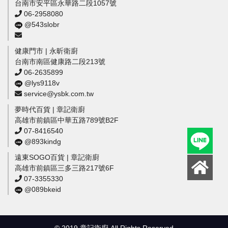
台南市安平區永華路二段1057號
06-2958080
@543slobr
健康門市 | 永昕衛廚
台南市南區健康路二段213號
06-2635899
@lys9118v
service@ysbk.com.tw
夢時代百貨 | 章記衛廚
高雄市前鎮區中華五路789號B2F
07-8416540
@893kindg
遠東SOGO百貨 | 章記衛廚
高雄市前鎮區三多三路217號6F
07-3355330
@089bkeid