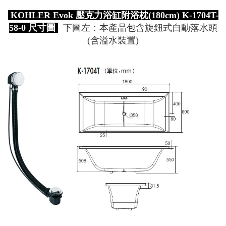
KOHLER Evok 壓克力浴缸附浴枕(180cm) K-1704T-
58-0 尺寸圖
下圖左：本產品包含旋鈕式自動落水頭
(含溢水裝置)