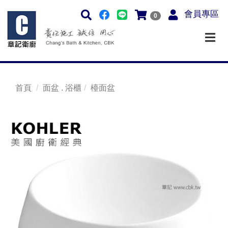
會員專區
0
首頁
面盆 . 浴櫃
檯面盆