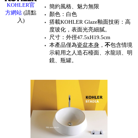
KOHLER官
簡約風格、魅力無限
方網站
(請點
顏色：白色
入)
搭載KOHLER Glaze釉面技術：高
度玻化，表面光亮細膩。
尺寸：外徑47.5xH19.5cm
本產品僅為
瓷盆本身
，
不
包含情境
示範用之人造石檯面、水龍頭、明
鏡、瓶罐。