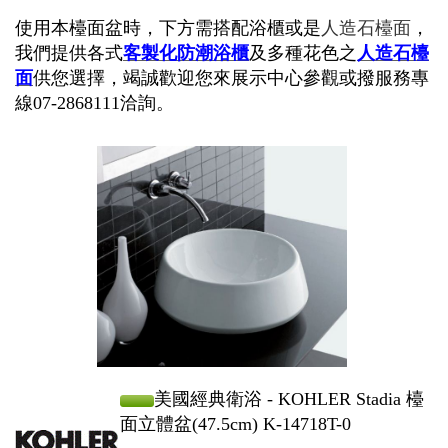
使用本檯面盆時，下方需搭配浴櫃或是
人造石檯面
，
我們提供各式
客製化
防潮浴櫃
及多種花色之
人造石檯
面
供您選擇，竭誠歡迎您來展示中心參觀或撥服務專
線07-2868111洽詢。
美國經典衛浴 - KOHLER Stadia 檯
面立體盆(47.5cm) K-14718T-0