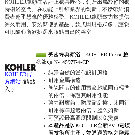
KOHLER龍頭在設計上獨具匠心，創造出屬於你的獨
特衛浴空間。在功能上引領業界的創新，不斷帶給消
費者超乎想像的優雅感受。KOHLER龍頭致力於提供
經久耐用、安裝簡便的產品，款式與風格眾多，讓您
可以隨心所欲挑選來妝點自己的浴室。
美國經典衛浴 - KOHLER Purist 臉
盆龍頭 K-14597T-4-CP
純淨自然的當代設計風格
KOHLER官
耐用金屬構造
方網站
(請點
陶瓷閥芯的使用壽命超過同行標準
入!)
的兩倍，保證其耐用性能
強力耐腐蝕，防腐耐刮擦，比同行
耐用標準超過兩倍，歷久如新
可預設最高溫度限制以免燙傷
本產品是以KOHLER全新PVD電鍍
層技術所生產，並通過嚴格之鹽霧